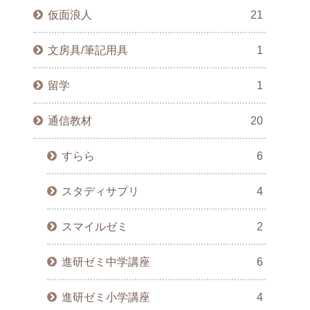
仮面浪人
21
文房具/筆記用具
1
留学
1
通信教材
20
すらら
6
スタディサプリ
4
スマイルゼミ
2
進研ゼミ中学講座
6
進研ゼミ小学講座
4