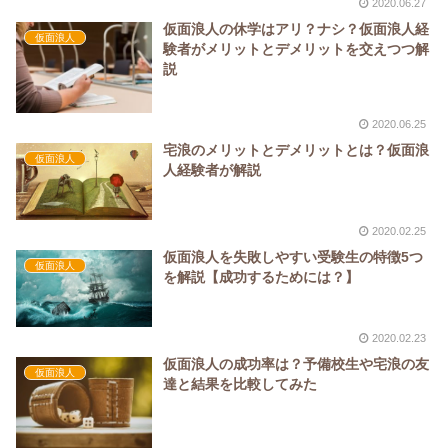
2020.06.27
仮面浪人の休学はアリ？ナシ？仮面浪人経
仮面浪人
験者がメリットとデメリットを交えつつ解
説
2020.06.25
宅浪のメリットとデメリットとは？仮面浪
仮面浪人
人経験者が解説
2020.02.25
仮面浪人を失敗しやすい受験生の特徴5つ
仮面浪人
を解説【成功するためには？】
2020.02.23
仮面浪人の成功率は？予備校生や宅浪の友
仮面浪人
達と結果を比較してみた