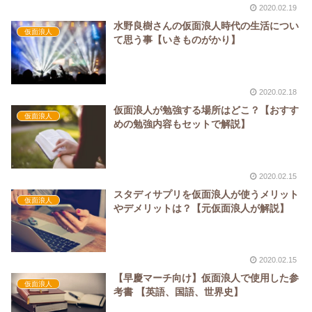
2020.02.19
水野良樹さんの仮面浪人時代の生活につい
仮面浪人
て思う事【いきものがかり】
2020.02.18
仮面浪人が勉強する場所はどこ？【おすす
仮面浪人
めの勉強内容もセットで解説】
2020.02.15
スタディサプリを仮面浪人が使うメリット
仮面浪人
やデメリットは？【元仮面浪人が解説】
2020.02.15
【早慶マーチ向け】仮面浪人で使用した参
仮面浪人
考書 【英語、国語、世界史】