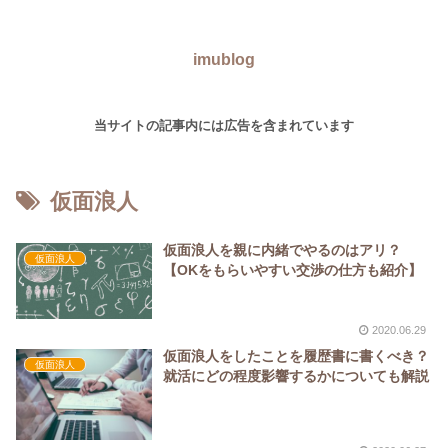
imublog
当サイトの記事内には広告を含まれています
仮面浪人
仮面浪人を親に内緒でやるのはアリ？
仮面浪人
【OKをもらいやすい交渉の仕方も紹介】
2020.06.29
仮面浪人をしたことを履歴書に書くべき？
仮面浪人
就活にどの程度影響するかについても解説