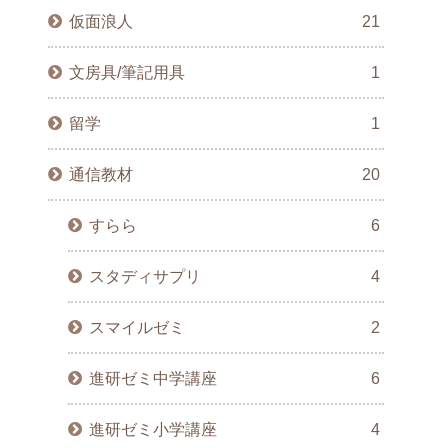
仮面浪人
21
文房具/筆記用具
1
留学
1
通信教材
20
すらら
6
スタディサプリ
4
スマイルゼミ
2
進研ゼミ中学講座
6
進研ゼミ小学講座
4